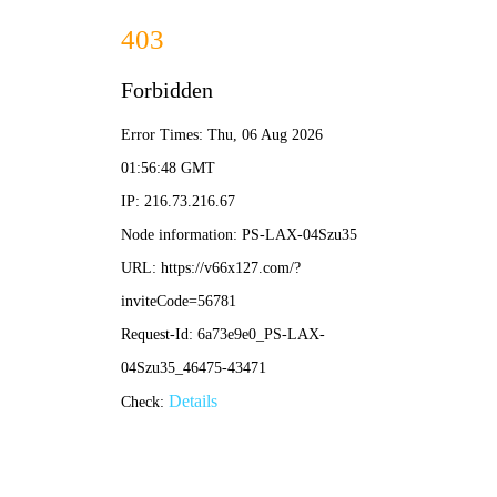
香港最全资料图库-免费公开
资料大全
数据安全守护者
新闻资讯
News Information
【华安星安全资讯】半月精选集（2026.6.1-6.14）
发布时间：2026-06-15 17:13 浏览次数：
0
1.【政策法规】国家网信办、市场监管总局联合印发
《网络测评活动规范》
点击标题可查看详情链接
近日，国家网信办、市场监管总局联合印发《网